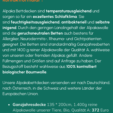
Alpaka Bettdecken sind
temperaturausgleichend
und
sorgen so für ein
exzellentes Schlafklima
. Sie
sind
feuchtigkeitsausgleichend
,
antibakteriell
und
selbstre
inigend
. Durch den geringen Lanolingehalt der Alpakawolle
sind die
geruchsneutralen
Betten
auch bestens für
Allergiker, Neurodermitis-, Rheuma- und Gichtpatienten
geeignet. Die Betten sind standardmäßig Ganzjahresbetten
und mit 1400 g reiner Alpakawolle der Qualität A, wahlweise
von unseren oder fremden Alpakas gefüllt. Andere
Füllmengen und Größen sind auf Anfrage zu haben. Der
Bezugsstoff besteht wahlweise aus
100% kontrolliert
biologischer Baumwolle
.
Unsere Alpakabettdecken versenden wir nach Deutschland,
nach Österreich, in die Schweiz und weitere Länder der
Europäischen Union.
Ganzjahresdecke
135 * 200cm, 1.400g reine
Alpakawolle unserer Tiere, Bio, Qualität A:
372
Euro